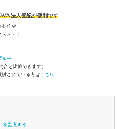
VA 法人登記が便利です
書類作成
ススメです
実施中
場合と比較できます）
検討されている方は
こちら
行を監査する