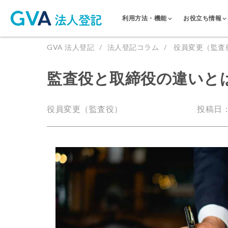
利用方法・機能
お役立ち情報
GVA 法人登記
法人登記コラム
役員変更（監査
監査役と取締役の違いと
役員変更（監査役）
投稿日：2