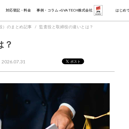
事例・コラム
対応登記・料金
GVA TECH株式会社
はじめ
役）のまとめ記事
監査役と取締役の違いとは？
は？
026.07.31