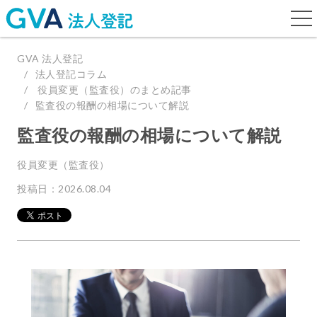
togg
navi
GVA 法人登記
法人登記コラム
役員変更（監査役）のまとめ記事
監査役の報酬の相場について解説
監査役の報酬の相場について解説
役員変更（監査役）
投稿日：2026.08.04