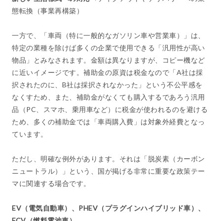
態転換（事業再構築）
一方で、「車両（特に一般的なガソリン車や営業車）」は、
特定の業種を除けば多くの企業で使用できる「汎用性が高い
物品」とみなされます。金額は異なりますが、コピー機など
に近いイメージです。補助金の原資は税金なので「A社は採
択されたのに、B社は採択されなかった」という不公平感を
なくすため、また、補助金がなくても購入するであろう汎用
品（PC、スマホ、乗用車など）に税金が使われるのを避ける
ため、多くの補助金では「車両購入費」は対象外経費となっ
ています。
ただし、明確な例外があります。それは「脱炭素（カーボン
ニュートラル）」という、国が掲げる非常に重要な政策テー
マに関連する場合です。
EV（電気自動車）、PHEV（プラグインハイブリッド車）、
FCV（燃料電池車）