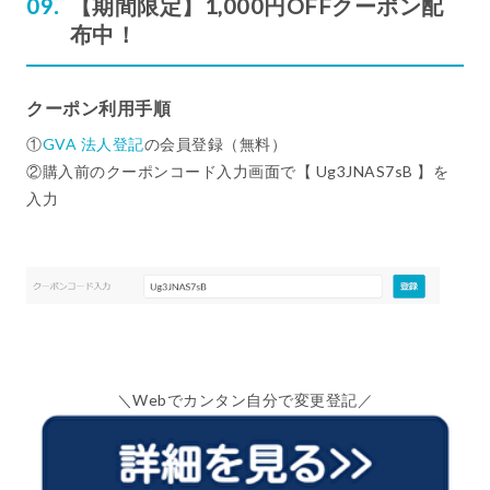
【期間限定】1,000円OFFクーポン配
布中！
クーポン利用手順
①
GVA 法人登記
の会員登録（無料）
②購入前のクーポンコード入力画面で【 Ug3JNAS7sB 】を
入力
＼Webでカンタン自分で変更登記／