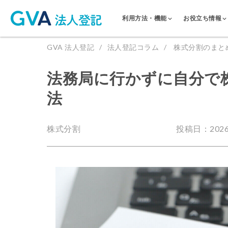
利用方法・機能
お役立ち情報
GVA 法人登記
法人登記コラム
株式分割のまと
法務局に行かずに自分で
法
株式分割
投稿日：2026.