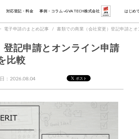
事例・コラム
対応登記・料金
GVA TECH株式会社
はじめ
・ 電子申請のまとめ記事
書類での商業（会社変更）登記申請とオ
）登記申請とオンライン申請
を比較
：2026.08.04