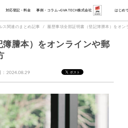
事例・コラム
対応登記・料金
GVA TECH株式会社
はじめ
ルス関連のまとめ記事
履歴事項全部証明書（登記簿謄本）をオン
記簿謄本）をオンラインや郵
方
2024.08.29