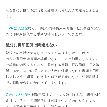
ちなみに、貼付を忘れると受理されませんので注意しましょ
う。
GVA 法人登記
なら、印紙の同時購入が可能、登記手続きのた
めに印紙を購入する手間や時間もカットできます。
絶対に押印箇所は間違えない
郵送での申請は大きなメリットがありますが、これは「ミス
のない登記申請書類が準備できる」ことが前提になります。
申請書の内容はもちろん、添付する書類、押印箇所、収入印
紙、ホチキスでの綴じ方まで入念に確認しながら書類を用意
しましょう。間違いがあると修正が必要になり、登記反映ま
での時間が余計にかかってしまいます。
GVA 法人登記
の郵送申請オプションを利用すれば、書類の印
刷はもちろん、押印箇所には付箋を付けてわかりやすく提
示。間違える可能性を大幅に減らせます。