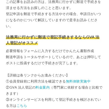
この記事をお読みの方は、法務局に行かずに郵送で手続きを
済ませる方法をお探しのことと思います。
登記申請を郵送で手続きする方法やその場合、申請日がいつ
になるのかについて解説していますので是非お読みくださ
い。
法務局に行かずに郵送で登記手続きするならGVA 法
人登記がオススメ
必要情報をフォームに入力するだけでかんたん書類作成
郵送申請をトータルサポートしているので、あとは押印して
ポストに投函するだけで手続きが完了します。
【詳細は各リンクからお進みください】
①会員登録前に利用方法を確認できる
無料体験実施中
②GVA 法人登記の
料金案内
（専門家に依頼する場合と比較で
きます）
③オンラインサービスを利用して登記手続きを検討されてい
る方は
こちら