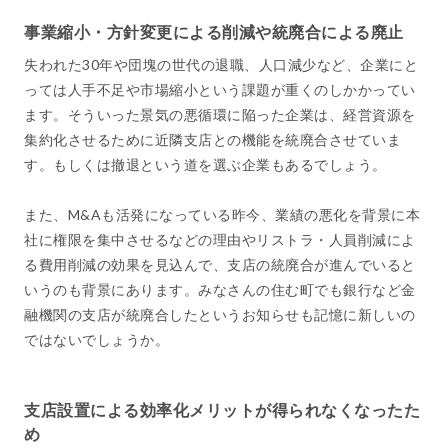
事業縮小・方針変更による削減や統廃合による廃止
失われた30年や団塊の世代の退職、人口減少など、企業にと
っては人手不足や市場縮小という課題が重くのしかかってい
ます。そういった景気の悪循環に陥った企業は、経営資源を
集約化させるために近隣支店との機能を統廃合させていま
す。もしくは撤退という道を選ぶ企業もあるでしょう。
また、M&Aも活発になっている昨今、業績の悪化を背景に本
社に権限を集中させるなどの理由やリストラ・人員削減によ
る費用削減の効果を見込んで、支店の統廃合が進んでいると
いうのも背景にあります。みなさんの住む町でも銀行など金
融機関の支店が統廃合したというお知らせも記憶に新しいの
ではないでしょうか。
支店設置による効率化メリットが得られなくなったた
め