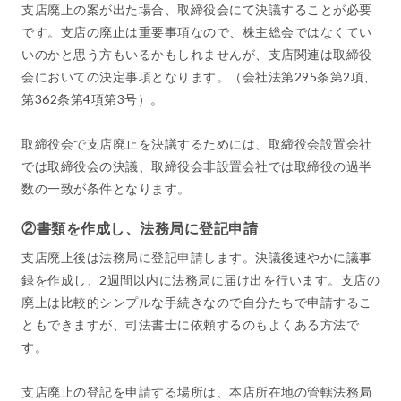
支店廃止の案が出た場合、取締役会にて決議することが必要
です。支店の廃止は重要事項なので、株主総会ではなくてい
いのかと思う方もいるかもしれませんが、支店関連は取締役
会においての決定事項となります。（会社法第295条第2項、
第362条第4項第3号）。
取締役会で支店廃止を決議するためには、取締役会設置会社
では取締役会の決議、取締役会非設置会社では取締役の過半
数の一致が条件となります。
②書類を作成し、法務局に登記申請
支店廃止後は法務局に登記申請します。決議後速やかに議事
録を作成し、2週間以内に法務局に届け出を行います。支店の
廃止は比較的シンプルな手続きなので自分たちで申請するこ
ともできますが、司法書士に依頼するのもよくある方法で
す。
支店廃止の登記を申請する場所は、本店所在地の管轄法務局