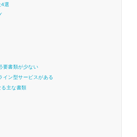
4選
グ
？
必要書類が少ない
ライン型サービスがある
なる主な書類