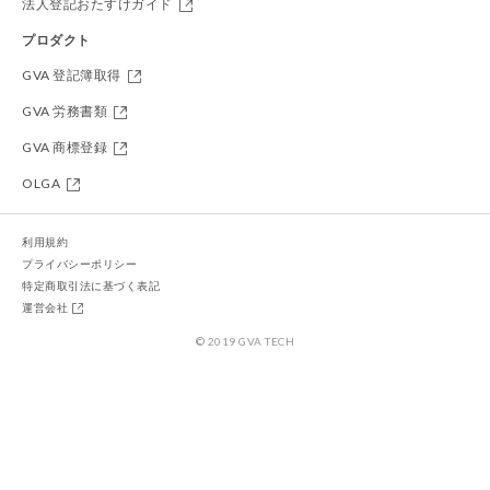
法人登記おたすけガイド
プロダクト
GVA 登記簿取得
GVA 労務書類
GVA 商標登録
OLGA
利用規約
プライバシーポリシー
特定商取引法に基づく表記
運営会社
© 2019 GVA TECH
今すぐ変更登記手続きを始める