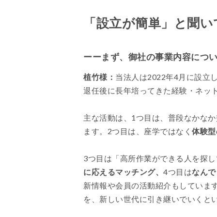
「設立が簡単」と聞い
ーーまず、御社の事業内容につ
植竹様：
当法人は2022年4月に設
退任後に長年培ってきた経験・ネットワー
主な活動は、1つ目は、普段なかな
ます。2つ目は、座学ではなく
体験型
3つ目は「高所作業ができる人を探
に応えるマッチング、
4つ目は
なんで
新情報や会員の活動紹介もしていま
を、新しい世代に引き継いでいくと