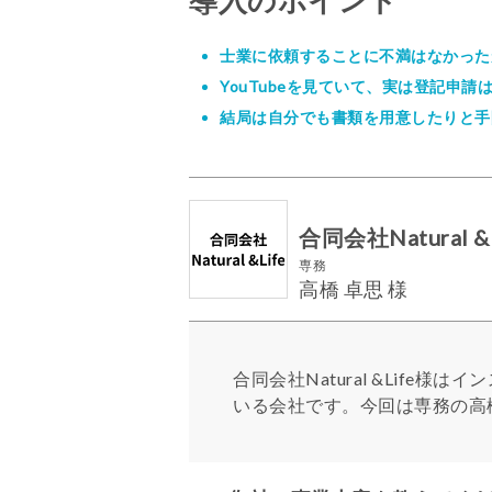
導入のポイント
士業に依頼することに不満はなかった
YouTubeを見ていて、実は登記申
結局は自分でも書類を用意したりと手
合同会社Natural &L
専務
高橋 卓思 様
合同会社Natural &Lif
いる会社です。今回は専務の高