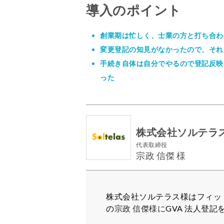
導入のポイント
創業期は忙しく、士業の方と打ち合わ
変更登記の知見がなかったので、それ
手続き自体は自分でやるので登記反映
った
株式会社ソルテラ
代表取締役
宗政 信傑 様
株式会社ソルテラス様はフィッ
の
宗政 信傑様に
GVA 法人登